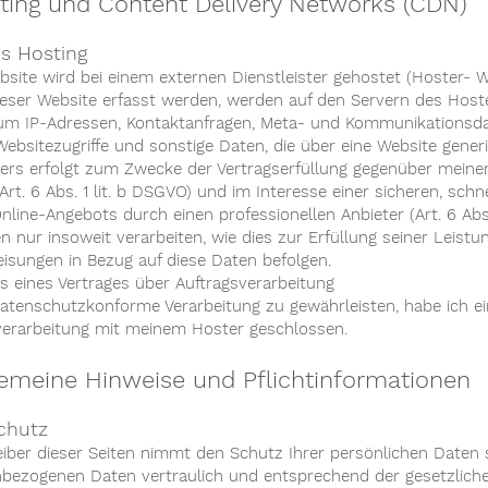
sting und Content Delivery Networks (CDN)
s Hosting
bsite wird bei einem externen Dienstleister gehostet (Hoster- 
dieser Website erfasst werden, werden auf den Servern des Hoste
. um IP-Adressen, Kontaktanfragen, Meta- und Kommunikationsda
ebsitezugriffe und sonstige Daten, die über eine Website generi
ers erfolgt zum Zwecke der Vertragserfüllung gegenüber meine
rt. 6 Abs. 1 lit. b DSGVO) und im Interesse einer sicheren, schne
line-Angebots durch einen professionellen Anbieter (Art. 6 Abs.
n nur insoweit verarbeiten, wie dies zur Erfüllung seiner Leistun
isungen in Bezug auf diese Daten befolgen.
s eines Vertrages über Auftragsverarbeitung
atenschutzkonforme Verarbeitung zu gewährleisten, habe ich ei
verarbeitung mit meinem Hoster geschlossen.
gemeine Hinweise und Pflichtinformationen
chutz
eiber dieser Seiten nimmt den Schutz Ihrer persönlichen Daten 
bezogenen Daten vertraulich und entsprechend der gesetzlich