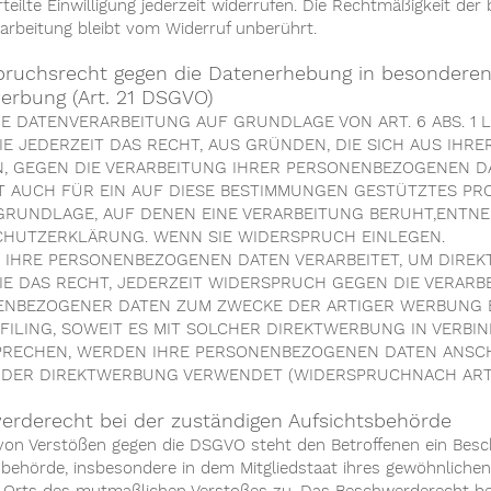
rteilte Einwilligung jederzeit widerrufen. Die Rechtmäßigkeit der
arbeitung bleibt vom Widerruf unberührt.
pruchsrecht gegen die Datenerhebung in besonderen
erbung (Art. 21 DSGVO)
E DATENVERARBEITUNG AUF GRUNDLAGE VON ART. 6 ABS. 1 L
IE JEDERZEIT DAS RECHT, AUS GRÜNDEN, DIE SICH AUS IHR
, GEGEN DIE VERARBEITUNG IHRER PERSONENBEZOGENEN D
LT AUCH FÜR EIN AUF DIESE BESTIMMUNGEN GESTÜTZTES PROF
RUNDLAGE, AUF DENEN EINE VERARBEITUNG BERUHT,ENTNE
HUTZERKLÄRUNG. WENN SIE WIDERSPRUCH EINLEGEN.
IHRE PERSONENBEZOGENEN DATEN VERARBEITET, UM DIREK
IE DAS RECHT, JEDERZEIT WIDERSPRUCH GEGEN DIE VERARB
NBEZOGENER DATEN ZUM ZWECKE DER ARTIGER WERBUNG EI
FILING, SOWEIT ES MIT SOLCHER DIREKTWERBUNG IN VERBI
PRECHEN, WERDEN IHRE PERSONENBEZOGENEN DATEN ANSC
DER DIREKTWERBUNG VERWENDET (WIDERSPRUCHNACH ART. 2
erderecht bei der zuständigen Aufsichtsbehörde
 von Verstößen gegen die DSGVO steht den Betroffenen ein Besc
sbehörde, insbesondere in dem Mitgliedstaat ihres gewöhnlichen 