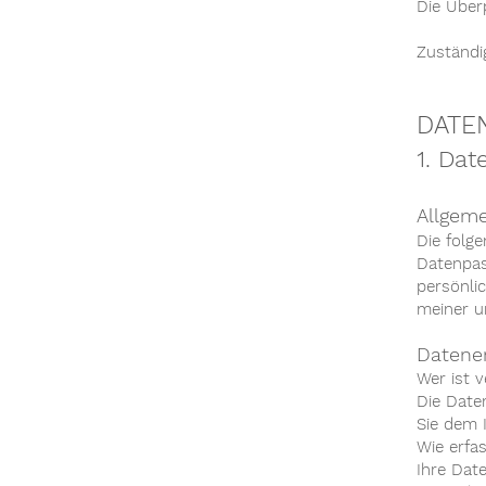
Die Über
Zuständi
DATE
1. Dat
Allgem
Die folg
Datenpas
persönli
meiner u
Datener
Wer ist 
Die Date
Sie dem 
Wie erfa
Ihre Dat