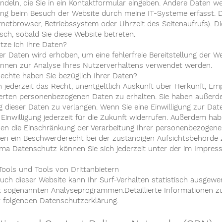
ndeln, die Sie in ein Kontaktformular eingeben. Andere Daten w
gung beim Besuch der Website durch meine IT-Systeme erfasst. 
ernetbrowser, Betriebssystem oder Uhrzeit des Seitenaufrufs). D
sch, sobald Sie diese Website betreten.
tze ich Ihre Daten?
der Daten wird erhoben, um eine fehlerfreie Bereitstellung der 
nnen zur Analyse Ihres Nutzerverhaltens verwendet werden.
echte haben Sie bezüglich Ihrer Daten?
n jederzeit das Recht, unentgeltlich Auskunft über Herkunft, E
erten personenbezogenen Daten zu erhalten. Sie haben außerdem
 dieser Daten zu verlangen. Wenn Sie eine Einwilligung zur Dat
e Einwilligung jederzeit für die Zukunft widerrufen. Außerdem h
n die Einschränkung der Verarbeitung Ihrer personenbezogene
nen ein Beschwerderecht bei der zuständigen Aufsichtsbehörde 
a Datenschutz können Sie sich jederzeit unter der im Impre
Tools und Tools von Drittanbietern
uch dieser Website kann Ihr Surf-Verhalten statistisch ausgewe
t sogenannten Analyseprogrammen.Detaillierte Informationen 
er folgenden Datenschutzerklärung.