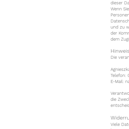
dieser D
Wenn Sie
Personen
Datensch
und zu w
der Komm
dem Zugri
Hinweis
Die veran
Agnieszk
Telefon:
E-Mail:
n
Verantwor
die Zwec
entscheid
Widerru
Viele Da