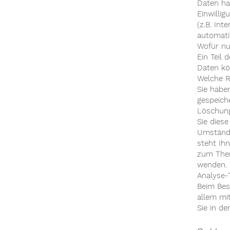
Daten ha
Einwilli
(z.B. Int
automati
Wofür nu
Ein Teil 
Daten kö
Welche R
Sie habe
gespeich
Löschung
Sie dies
Umstände
steht Ih
zum Them
wenden.
Analyse-
Beim Bes
allem mi
Sie in d