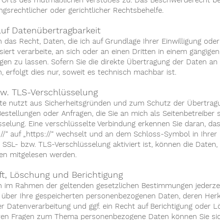
 Orts des mutmaßlichen Verstoßes zu. Das Beschwerderecht be
gsrechtlicher oder gerichtlicher Rechtsbehelfe.
uf Datenübertragbarkeit
 das Recht, Daten, die ich auf Grundlage Ihrer Einwilligung oder
siert verarbeite, an sich oder an einen Dritten in einem gängig
gen zu lassen. Sofern Sie die direkte Übertragung der Daten an
, erfolgt dies nur, soweit es technisch machbar ist.
w. TLS-Verschlüsselung
ite nutzt aus Sicherheitsgründen und zum Schutz der Übertragu
Bestellungen oder Anfragen, die Sie an mich als Seitenbetreiber
sselung. Eine verschlüsselte Verbindung erkennen Sie daran, da
//“ auf „https://“ wechselt und an dem Schloss-Symbol in Ihrer 
SSL- bzw. TLS-Verschlüsselung aktiviert ist, können die Daten, 
ten mitgelesen werden.
t, Löschung und Berichtigung
n im Rahmen der geltenden gesetzlichen Bestimmungen jederzeit
 über Ihre gespeicherten personenbezogenen Daten, deren Her
r Datenverarbeitung und ggf. ein Recht auf Berichtigung oder L
ren Fragen zum Thema personenbezogene Daten können Sie sic