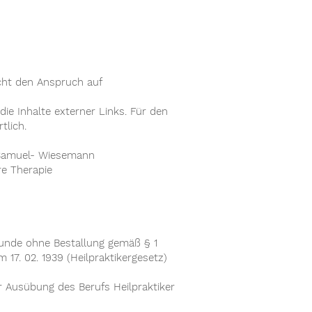
cht den Anspruch auf
die Inhalte externer Links. Für den
tlich.
a Samuel- Wiesemann
re Therapie
lkunde ohne Bestallung gemäß § 1
17. 02. 1939 (Heilpraktikergesetz)
r Ausübung des Berufs Heilpraktiker