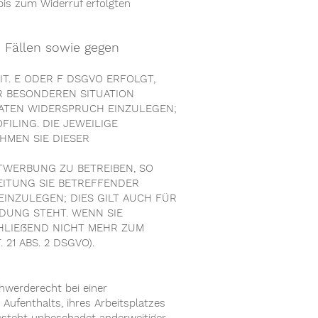
 bis zum Widerruf erfolgten
 Fällen sowie gegen
IT. E ODER F DSGVO ERFOLGT,
ER BESONDEREN SITUATION
ATEN WIDERSPRUCH EINZULEGEN;
ILING. DIE JEWEILIGE
HMEN SIE DIESER
TWERBUNG ZU BETREIBEN, SO
EITUNG SIE BETREFFENDER
NZULEGEN; DIES GILT AUCH FÜR
NDUNG STEHT. WENN SIE
HLIEßEND NICHT MEHR ZUM
1 ABS. 2 DSGVO).
hwerderecht bei einer
Aufenthalts, ihres Arbeitsplatzes