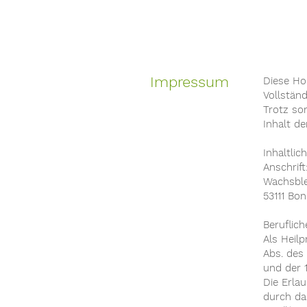
Impressum
Diese Ho
Vollständ
Trotz sor
Inhalt de
Inhaltli
Anschrif
Wachsble
53111 Bo
Beruflic
Als Heil
Abs. des
und der 
Die Erla
durch da