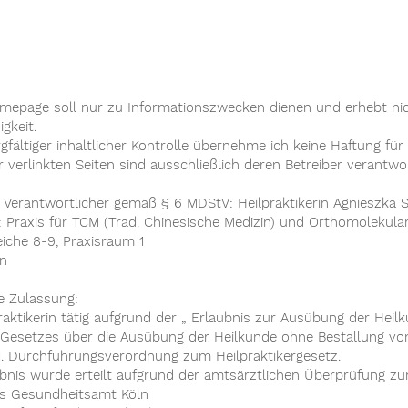
mepage soll nur zu Informationszwecken dienen und erhebt ni
igkeit.
gfältiger inhaltlicher Kontrolle übernehme ich keine Haftung für 
r verlinkten Seiten sind ausschließlich deren Betreiber verantwor
ch Verantwortlicher gemäß § 6 MDStV: Heilpraktikerin Agnieszk
t: Praxis für TCM (Trad. Chinesische Medizin) und Orthomolekula
iche 8-9, Praxisraum 1
nn
he Zulassung:
praktikerin tätig aufgrund der „ Erlaubnis zur Ausübung der Hei
 Gesetzes über die Ausübung der Heilkunde ohne Bestallung vom 
1. Durchführungsverordnung zum Heilpraktikergesetz.
ubnis wurde erteilt aufgrund der amtsärztlichen Überprüfung zu
s Gesundheitsamt Köln