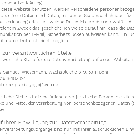
atenschutzerklärung.
 diese Website benutzen, werden verschiedene personenbezog
bezogene Daten sind Daten, mit denen Sie persönlich identifizi
utzerklärung erläutert, welche Daten ich erhebe und wofür ich s
elchem Zweck das geschieht. Ich weise darauf hin, dass die Date
unikation per E-Mail) Sicherheitslücken aufweisen kann. Ein lü
ff durch Dritte ist nicht möglich.
 zur verantwortlichen Stelle
twortliche Stelle für die Datenverarbeitung auf dieser Website is
a Samuel- Wiesemann, Wachsbleiche 8-9, 53111 Bonn
 01638482824
aturheilpraxis-yoga@web.de
tliche Stelle ist die natürliche oder juristische Person, die al
ke und Mittel der Verarbeitung von personenbezogenen Daten (z
et.
f Ihrer Einwilligung zur Datenverarbeitung
tenverarbeitungsvorgänge sind nur mit Ihrer ausdrücklichen Einw