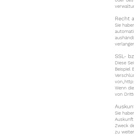
oder des
verwaltun
Recht a
Sie haben
automati
aushändi
verlangen
SSL- bz
Diese Se
Beispiel 
Verschlü
von„http:
Wenn die 
von Drit
Auskunf
Sie habe
Auskunft
Zweck de
zu weite