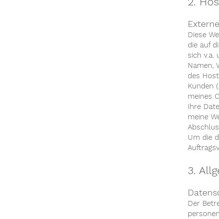
2. Ho
Externe
Diese We
die auf 
sich v.a
Namen, W
des Host
Kunden (A
meines On
Ihre Date
meine We
Abschlus
Um die d
Auftrags
3. All
Datens
Der Betr
personen