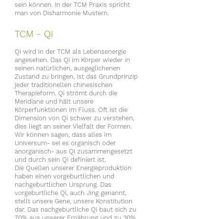
sein können. In der TCM Praxis spricht
man von Disharmonie Mustern.
TCM - Qi
Qi wird in der TCM als Lebensenergie
angesehen. Das Qi im Körper wieder in
seinen natürlichen, ausgeglichenen
Zustand zu bringen, ist das Grundprinzip
jeder traditionellen chinesischen
Therapieform. Qi strömt durch die
Meridiane und hält unsere
Körperfunktionen im Fluss. Oft ist die
Dimension von Qi schwer zu verstehen,
dies liegt an seiner Vielfalt der Formen.
Wir können sagen, dass alles im
Universum- sei es organisch oder
anorganisch- aus Qi zusammengesetzt
und durch sein Qi definiert ist.
Die Quellen unserer Energieproduktion
haben einen vorgeburtlichen und
nachgeburtlichen Ursprung. Das
vorgeburtliche Qi, auch Jing genannt,
stellt unsere Gene, unsere Konstitution
dar. Das nachgeburtliche Qi baut sich zu
70% aus unserer Ernährung und zu 30%