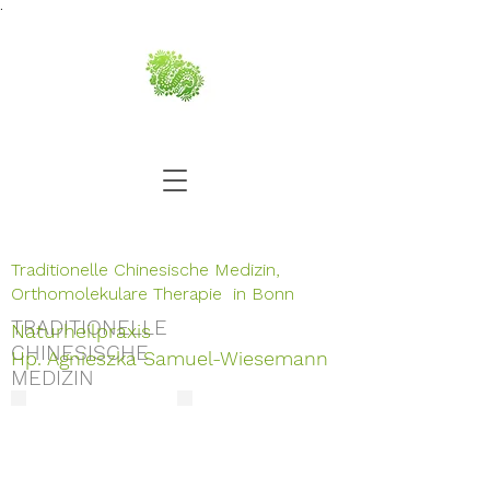
.
Traditionelle Chinesische Medizin,
Orthomolekulare Therapie in Bonn
TRADITIONELLE
Naturheilpraxis
CHINESISCHE
Hp. Agnieszka Samuel-Wiesemann
MEDIZIN