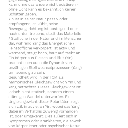
kann ohne das andere nicht existieren -
ohne Licht kann es bekanntlich keinen
Schatten geben.
Yin ist in seiner Natur passiv oder
empfangend, es kühlt, seine
Bewegungsrichtung ist absteigend oder
nach unten treibend, stellt das Materielle
/ Stoffliche in der Natur und im Menschen
dar, während Yang das Energetische /
Feinstoffliche verkörpert, ist aktiv und
wärmend, steigt hoch, baut auf, treibt an.
Ein Körper aus Fleisch und Blut (Yin)
braucht eben auch die Dynamik von
unzähligen Stoffwechselprozessen (Yang)
um lebendig zu sein.
Gesundheit wird in der TCM als
harmonisches Gleichgewicht von Yin und
Yang betrachtet. Dieses Gleichgewicht ist
jedoch nicht statisch, sondern einem
ständigen Wandel unterworfen. Ein
Ungleichgewicht dieser Polaritäten zeigt
sich z.B. in zuviel an Yin, wobei das Yang
dabei im Verhältnis zuwenig vorhanden
ist, oder umgekehrt. Dies äußert sich in
Symptomen oder Krankheiten, die sowohl
von körperlicher oder psychischer Natur