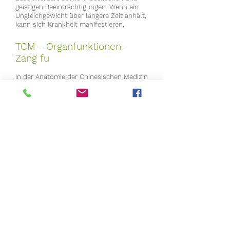
geistigen Beeinträchtigungen. Wenn ein
Ungleichgewicht über längere Zeit anhält,
kann sich Krankheit manifestieren.
TCM - Organfunktionen-
Zang fu
In der Anatomie der Chinesischen Medizin
spielen die Speicherorgane Zang (Leber,
Herz, Perikard, Milz, Lunge und Nieren)
und die Hohlorgane Fu (Gallenblase,
Dünndarm, Dreifach- Erwärmer, Magen,
Dickdarm, Harnblase) sowie zwei
außerordentlichen Organen (Gehirn und
Gebärmutter) eine übergeordnete Rolle.
Die Yin Organe (Speicherorgane)
speichern, bilden und transformieren die
die so genannten reinen Substanzen Qi,
Blut und Jing, welche durch den Körper
zirkulieren und ihn nähren. Die Yang
Organe (Hohlorgane) sorgen für die
Aufnahme, Trennung, Verteilung und
Ausscheidung von Körpersubstanzen.
Die Besonderheit dieser Lehre ist die enge
Zusammenarbeit mit der Fünf-