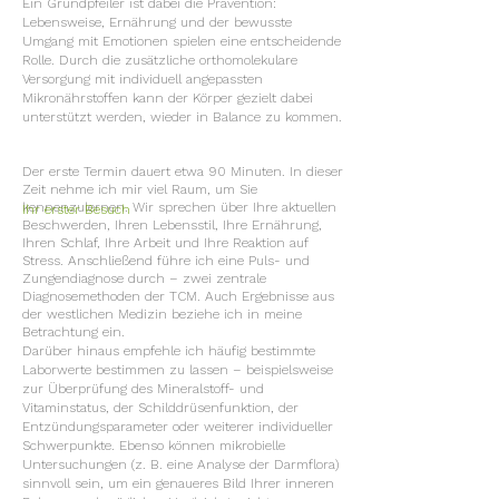
Ein Grundpfeiler ist dabei die Prävention:
Lebensweise, Ernährung und der bewusste
Umgang mit Emotionen spielen eine entscheidende
Rolle. Durch die zusätzliche orthomolekulare
Versorgung mit individuell angepassten
Mikronährstoffen kann der Körper gezielt dabei
unterstützt werden, wieder in Balance zu kommen.
Der erste Termin dauert etwa 90 Minuten. In dieser
Zeit nehme ich mir viel Raum, um Sie
kennenzulernen. Wir sprechen über Ihre aktuellen
Ihr erster Besuch
Beschwerden, Ihren Lebensstil, Ihre Ernährung,
Ihren Schlaf, Ihre Arbeit und Ihre Reaktion auf
Stress. Anschließend führe ich eine Puls- und
Zungendiagnose durch – zwei zentrale
Diagnosemethoden der TCM. Auch Ergebnisse aus
der westlichen Medizin beziehe ich in meine
Betrachtung ein.
Darüber hinaus empfehle ich häufig bestimmte
Laborwerte bestimmen zu lassen – beispielsweise
zur Überprüfung des Mineralstoff- und
Vitaminstatus, der Schilddrüsenfunktion, der
Entzündungsparameter oder weiterer individueller
Schwerpunkte. Ebenso können mikrobielle
Untersuchungen (z. B. eine Analyse der Darmflora)
sinnvoll sein, um ein genaueres Bild Ihrer inneren