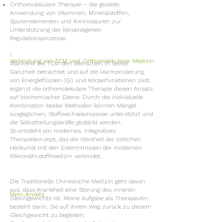
Orthomolekulare Therapie – die gezielte
Anwendung von Vitaminen, Mineralstoffen,
Spurenelementen und Aminosäuren zur
Unterstützung der körpereigenen
Regulationsprozesse.
I
Verbindung von TCM und Orthomolekularer Medizin
Während die TCM den Menschen in seiner
Ganzheit betrachtet und auf die Harmonisierung
von Energieflüssen (Qi) und Körperfunktionen zielt,
ergänzt die orthomolekulare Therapie diesen Ansatz
auf biochemischer Ebene. Durch die individuelle
Kombination beider Methoden können Mängel
ausgeglichen, Stoffwechselprozesse unterstützt und
die Selbstheilungskräfte gestärkt werden.
So entsteht ein modernes, integratives
Therapiekonzept, das die Weisheit der östlichen
Heilkunst mit den Erkenntnissen der modernen
Mikronährstoffmedizin verbindet.
Die Traditionelle Chinesische Medizin geht davon
aus, dass Krankheit eine Störung des inneren
Mein Ansatz
Gleichgewichts ist. Meine Aufgabe als Therapeutin
besteht darin, Sie auf Ihrem Weg zurück zu diesem
Gleichgewicht zu begleiten.