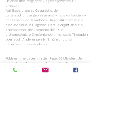
Balance und möglicher Ungleichgewichte zu
erhalten.
Auf Basis unseres Gesprächs, der
Untersuchungsergebnisse und – falls vorhanden –
der Labor- und Mikrobiom-Diagnostik erstelle ich
eine individuelle Diagnose. Daraus ergibt sich ein
Therapieplan, der Elemente der TCM,
orthomolekulare Empfehlungen, manuelle Therapien
oder auch Änderungen in Ernährung und
Lebensstil umfassen kann.
Folgetermine dauern in der Regel 75 Minuten. Je
nach Bedarf können wir Akupunktur, Tuina-
Massagen, orthomolekulare Anwendungen,
Entspannungsübungen oder
Weitere Sitzungen
Ernährungsempfehlungen einbeziehen.
Meistens findet die Behandlung einmal pro Woche
statt. Dabei besprechen wir die Fortschritte und
passen die Therapie bei Bedarf an.
Agnieszka Samuel- Wiesemann