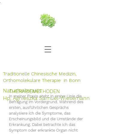
.
Traditionelle Chinesische Medizin,
Orthomolekulare Therapie in Bonn
Naturheilpraxis
THERAPIEMETHODEN
In meiner Praxis steht in erster Linie die
Hp. Agnieszka Samuel-Wiesemann
Befragung im Vordergrund. Während des
ersten, ausführlichen Gesprächs
analysiere ich die Symptome, das
Erscheinungsbild und die Umstände der
Erkrankung. Dabei betrachte ich das
Symptom oder erkrankte Organ nicht