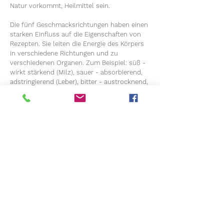
Natur vorkommt, Heilmittel sein.
Die fünf Geschmacksrichtungen haben einen
starken Einfluss auf die Eigenschaften von
Rezepten. Sie leiten die Energie des Körpers
in verschiedene Richtungen und zu
verschiedenen Organen. Zum Beispiel: süß -
wirkt stärkend (Milz), sauer - absorbierend,
adstringierend (Leber), bitter - austrocknend,
erfrischend(Herz), salzig - kühlend(Nieren),
scharf - anregend, zerstreuend (Lunge).
Die Temperatur von Heilkräutern hängt von
ihrer Energie ab, z. B. ist Pfefferminztee von
der Temperatur her heiß, aber die Energie der
Minze hat eine kühlende Wirkung.
Die Fähigkeit, ein Rezept an einen Patienten
anzupassen, ist eine Spezialisierung, die ein
tiefes und umfassendes Wissen erfordert, da
es unzählige Kombinationen von Kräutern
gibt. Kräuter werden immer in Kombination
und nicht einzeln verwendet, weil ihre