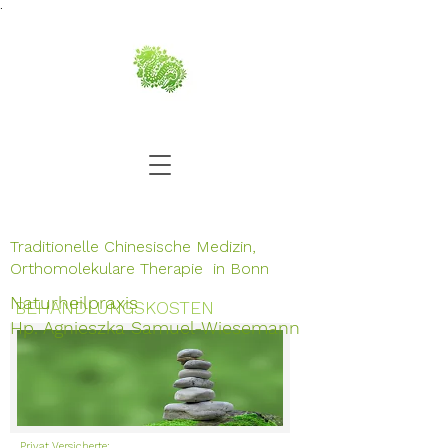
.
Traditionelle Chinesische Medizin,
Orthomolekulare Therapie in Bonn
Naturheilpraxis
BEHANDLUNGSKOSTEN
Hp. Agnieszka Samuel-Wiesemann
Privat Versicherte: